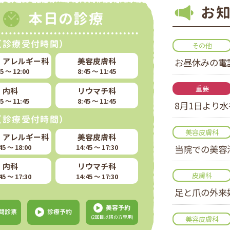
お
本日の診療
（診療受付時間）
その他
・アレルギー科
美容皮膚科
お昼休みの電
45 〜 12:00
8:45 〜 11:45
重要
内科
リウマチ科
45 〜 11:45
8:45 〜 11:45
8月1日より
（診療受付時間）
美容皮膚科
・アレルギー科
美容皮膚科
45 〜 18:00
14:45 〜 17:30
当院での美容
内科
リウマチ科
皮膚科
45 〜 17:30
14:45 〜 17:30
足と爪の外来
美容予約
B問診票
診療予約
(2回目以降の方専用)
美容皮膚科