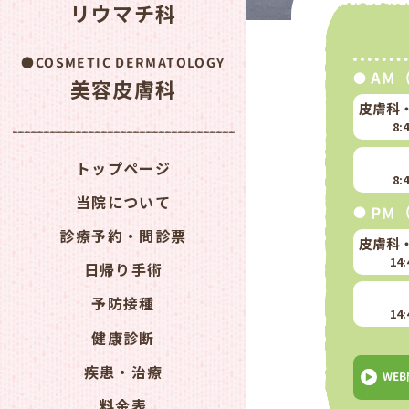
リウマチ科
COSMETIC DERMATOLOGY
AM
美容皮膚科
皮膚科
8:
トップページ
8:
当院について
PM
診療予約・問診票
皮膚科
14:
日帰り手術
予防接種
14:
健康診断
疾患・治療
WE
料金表