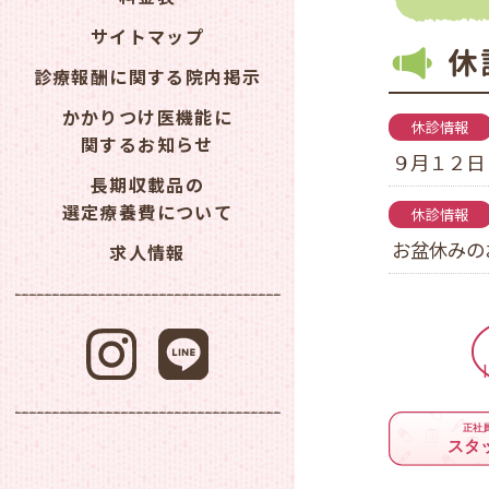
サイトマップ
休
診療報酬に関する院内掲示
かかりつけ医機能に
休診情報
関するお知らせ
９月１２日
長期収載品の
選定療養費について
休診情報
お盆休みの
求人情報