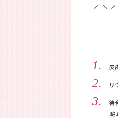
皮
リ
待
駐