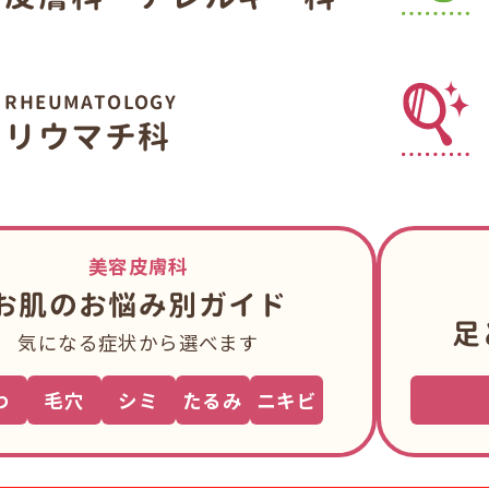
RHEUMATOLOGY
リウマチ科
美容皮膚科
お肌のお悩み別ガイド
足
気になる症状から選べます
わ
毛穴
シミ
たるみ
ニキビ