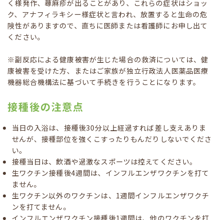
く様発作、蕁麻疹が出ることがあり、これらの症状はショッ
ク、アナフィラキシー様症状と言われ、放置すると生命の危
険性がありますので、直ちに医師または看護師にお申し出て
ください。
※副反応による健康被害が生じた場合の救済については、健
康被害を受けた方、またはご家族が独立行政法人医薬品医療
機器総合機構法に基づいて手続きを行うことになります。
接種後の注意点
当日の入浴は、接種後30分以上経過すれば差し支えありま
せんが、接種部位を強くこすったりもんだりしないでくださ
い。
接種当日は、飲酒や過激なスポーツは控えてください。
生ワクチン接種後4週間は、インフルエンザワクチンを打て
ません。
生ワクチン以外のワクチンは、1週間インフルエンザワクチ
ンを打てません。
インフルエンザワクチン接種後1週間は、他のワクチンを打