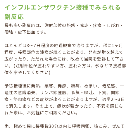
インフルエンザワクチン接種でみられる
副反応
最も多い副反応は、注射部位の熱感・発赤・疼痛・しびれ・
硬結・皮下出血です。
ほとんどは3～7日程度の経過観察で治りますが、稀に1ヶ月
程度、接種部位の鈍痛が続くことがあり、発赤が肘を越えて
広がったり、ただれた場合には、改めて当院を受診して下さ
い。(注射部位が腫れやすい方、腫れた方は、氷などで接種部
位を冷やしてください)
予防接種後に発熱、悪寒、発疹、頭痛、めまい、倦怠感、一
過性の意識消失、リンパ節腫脹、嘔気・嘔吐、下痢、関節
痛・筋肉痛などの症状が出ることがありますが、通常2～3日
で消失します。その上で、症状が強かったり、不安を感じら
れた際は、お気軽にご相談ください。
尚、極めて稀に接種後30分以内に呼吸困難、咳こみ、ぜんそ